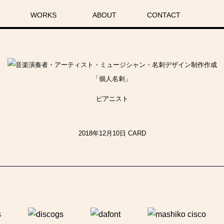
ABOUT
CONTACT
WORKS
Works (All)
Web Site
Banner
Private
Other
Logo
Flyer
Card
「個人名刺」
ピアニスト
2018年12月10日
CARD