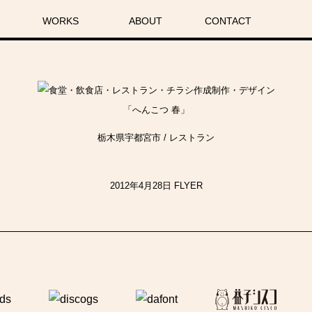
ABOUT
CONTACT
WORKS
Works (All)
Web Site
Banner
Private
Other
Logo
Flyer
Card
「へんこつ 春」
栃木県宇都宮市 / レストラン
2012年4月28日
FLYER